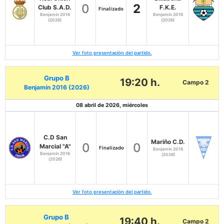
0
2
Club S.A.D.
F.K.E.
Finalizado
Benjamín 2016
Benjamín 2016
(2026)
(2026)
Ver foto presentación del partido.
Grupo B
19:20 h.
Campo 2
Benjamín 2016 (2026)
08 abril de 2026, miércoles
C.D San
Mariño C.D.
0
0
Marcial "A"
Finalizado
Benjamín 2016
Benjamín 2016
(2026)
(2026)
Ver foto presentación del partido.
Grupo B
19:40 h.
Campo 2