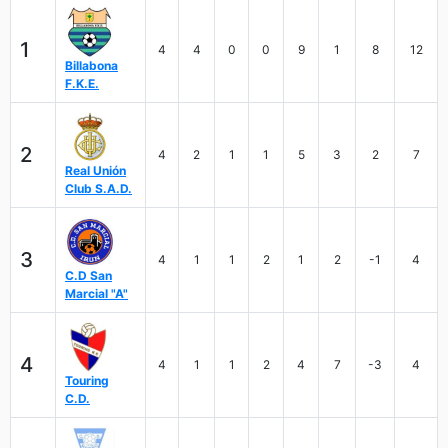
1
4
4
0
0
9
1
8
12
Billabona
F.K.E.
2
4
2
1
1
5
3
2
7
Real Unión
Club S.A.D.
3
4
1
1
2
1
2
-1
4
C.D San
Marcial "A"
4
4
1
1
2
4
7
-3
4
Touring
C.D.