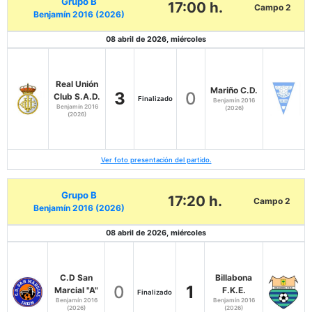
Grupo B
17:00 h.
Campo 2
Benjamín 2016 (2026)
08 abril de 2026, miércoles
Real Unión
Mariño C.D.
3
0
Club S.A.D.
Finalizado
Benjamín 2016
Benjamín 2016
(2026)
(2026)
Ver foto presentación del partido.
Grupo B
17:20 h.
Campo 2
Benjamín 2016 (2026)
08 abril de 2026, miércoles
C.D San
Billabona
0
1
Marcial "A"
F.K.E.
Finalizado
Benjamín 2016
Benjamín 2016
(2026)
(2026)