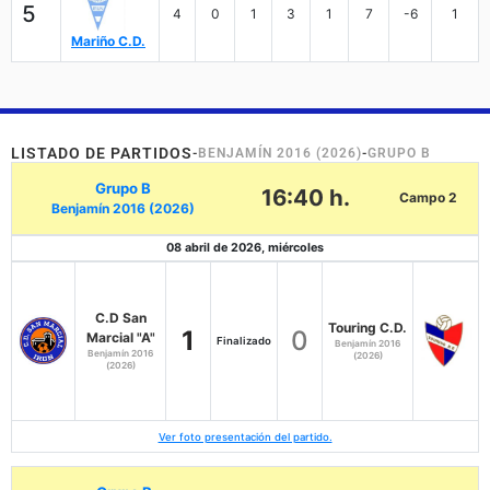
5
4
0
1
3
1
7
-6
1
Mariño C.D.
LISTADO DE PARTIDOS
-
BENJAMÍN 2016 (2026)
-
GRUPO B
Grupo B
16:40 h.
Campo 2
Benjamín 2016 (2026)
08 abril de 2026, miércoles
C.D San
Touring C.D.
1
0
Marcial "A"
Finalizado
Benjamín 2016
Benjamín 2016
(2026)
(2026)
Ver foto presentación del partido.