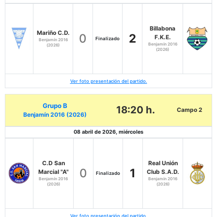
Billabona
Mariño C.D.
0
2
F.K.E.
Finalizado
Benjamín 2016
Benjamín 2016
(2026)
(2026)
Ver foto presentación del partido.
Grupo B
18:20 h.
Campo 2
Benjamín 2016 (2026)
08 abril de 2026, miércoles
C.D San
Real Unión
0
1
Marcial "A"
Club S.A.D.
Finalizado
Benjamín 2016
Benjamín 2016
(2026)
(2026)
Ver foto presentación del partido.