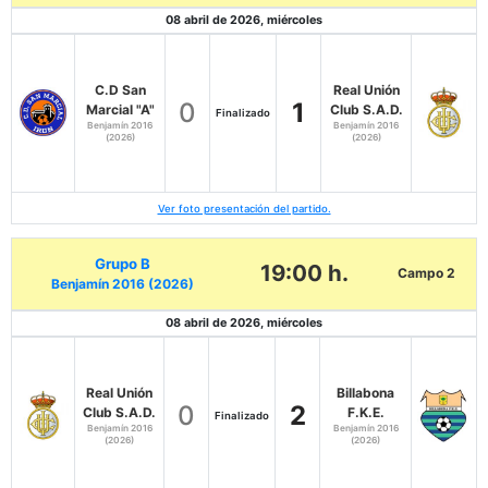
08 abril de 2026, miércoles
C.D San
Real Unión
0
1
Marcial "A"
Club S.A.D.
Finalizado
Benjamín 2016
Benjamín 2016
(2026)
(2026)
Ver foto presentación del partido.
Grupo B
19:00 h.
Campo 2
Benjamín 2016 (2026)
08 abril de 2026, miércoles
Real Unión
Billabona
0
2
Club S.A.D.
F.K.E.
Finalizado
Benjamín 2016
Benjamín 2016
(2026)
(2026)