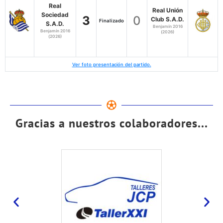
Real
Real Unión
Sociedad
3
0
Club S.A.D.
Finalizado
S.A.D.
Benjamín 2016
Benjamín 2016
(2026)
(2026)
Ver foto presentación del partido.
Gracias a nuestros colaboradores...