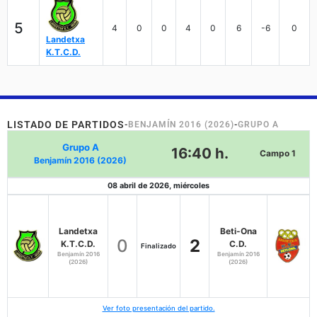
5
4
0
0
4
0
6
-6
0
Landetxa
K.T.C.D.
LISTADO DE PARTIDOS
-
BENJAMÍN 2016 (2026)
-
GRUPO A
Grupo A
16:40 h.
Campo 1
Benjamín 2016 (2026)
08 abril de 2026, miércoles
Landetxa
Beti-Ona
0
2
K.T.C.D.
C.D.
Finalizado
Benjamín 2016
Benjamín 2016
(2026)
(2026)
Ver foto presentación del partido.