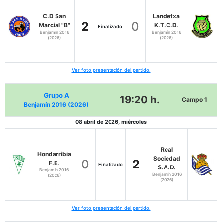
C.D San
Landetxa
2
0
Marcial "B"
K.T.C.D.
Finalizado
Benjamín 2016
Benjamín 2016
(2026)
(2026)
Ver foto presentación del partido.
Grupo A
19:20 h.
Campo 1
Benjamín 2016 (2026)
08 abril de 2026, miércoles
Real
Hondarribia
Sociedad
0
2
F.E.
Finalizado
S.A.D.
Benjamín 2016
Benjamín 2016
(2026)
(2026)
Ver foto presentación del partido.