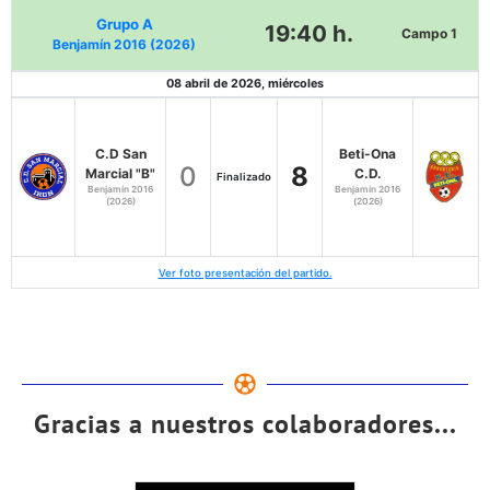
Grupo A
19:40 h.
Campo 1
Benjamín 2016 (2026)
08 abril de 2026, miércoles
C.D San
Beti-Ona
0
8
Marcial "B"
C.D.
Finalizado
Benjamín 2016
Benjamín 2016
(2026)
(2026)
Ver foto presentación del partido.
Gracias a nuestros colaboradores...