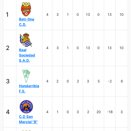
1
4
3
1
0
13
0
13
10
Beti-Ona
C.D.
2
4
3
1
0
13
0
13
10
Real
Sociedad
S.A.D.
3
4
2
0
2
3
5
-2
6
Hondarribia
F.E.
4
4
1
0
3
2
20
-18
3
C.D San
Marcial "B"