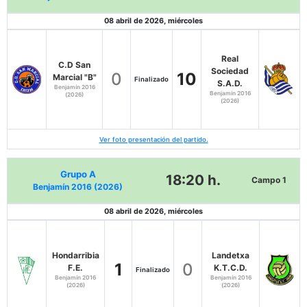
08 abril de 2026, miércoles
Real
C.D San
Sociedad
0
10
Marcial "B"
Finalizado
S.A.D.
Benjamín 2016
Benjamín 2016
(2026)
(2026)
Ver foto presentación del partido.
Grupo A
18:20 h.
Campo 1
Benjamín 2016 (2026)
08 abril de 2026, miércoles
Hondarribia
Landetxa
1
0
F.E.
K.T.C.D.
Finalizado
Benjamín 2016
Benjamín 2016
(2026)
(2026)