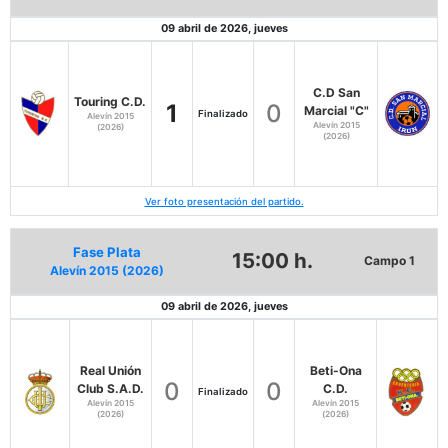
09 abril de 2026, jueves
C.D San
Touring C.D.
1
0
Marcial "C"
Finalizado
Alevín 2015
Alevín 2015
(2026)
(2026)
Ver foto presentación del partido.
Fase Plata
15:00 h.
Campo 1
Alevín 2015 (2026)
09 abril de 2026, jueves
Real Unión
Beti-Ona
0
0
Club S.A.D.
C.D.
Finalizado
Alevín 2015
Alevín 2015
(2026)
(2026)