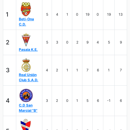
1
5
4
1
0
19
0
19
13
Beti-Ona
C.D.
2
5
3
0
2
9
4
5
9
Pasaia K.E.
3
4
2
1
1
7
6
1
7
Real Unión
Club S.A.D.
4
3
2
0
1
5
6
-1
6
C.D San
Marcial "B"