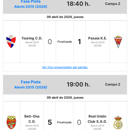
Fase Plata
18:40 h.
Campo 2
Alevín 2015 (2026)
09 abril de 2026, jueves
Touring C.D.
Pasaia K.E.
0
1
Finalizado
Alevín 2015
Alevín 2015
(2026)
(2026)
Ver foto presentación del partido.
Fase Plata
19:00 h.
Campo 2
Alevín 2015 (2026)
09 abril de 2026, jueves
Beti-Ona
Real Unión
5
0
C.D.
Club S.A.D.
Finalizado
Alevín 2015
Alevín 2015
(2026)
(2026)