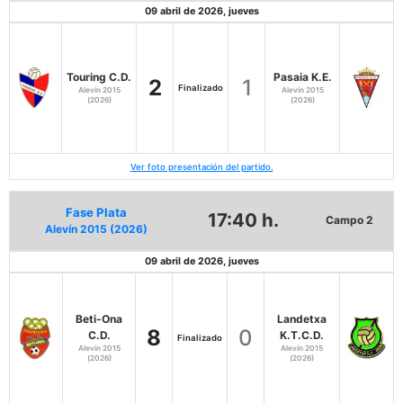
09 abril de 2026, jueves
Touring C.D.
Pasaia K.E.
2
1
Finalizado
Alevín 2015
Alevín 2015
(2026)
(2026)
Ver foto presentación del partido.
Fase Plata
17:40 h.
Campo 2
Alevín 2015 (2026)
09 abril de 2026, jueves
Beti-Ona
Landetxa
8
0
C.D.
K.T.C.D.
Finalizado
Alevín 2015
Alevín 2015
(2026)
(2026)