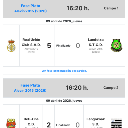
Fase Plata
16:20 h.
Campo 1
Alevín 2015 (2026)
09 abril de 2026, jueves
Real Unión
Landetxa
5
0
Club S.A.D.
K.T.C.D.
Finalizado
Alevín 2015
Alevín 2015
(2026)
(2026)
Ver foto presentación del partido.
Fase Plata
16:20 h.
Campo 2
Alevín 2015 (2026)
09 abril de 2026, jueves
Beti-Ona
Lengokoak
2
0
C.D.
S.D.
Finalizado