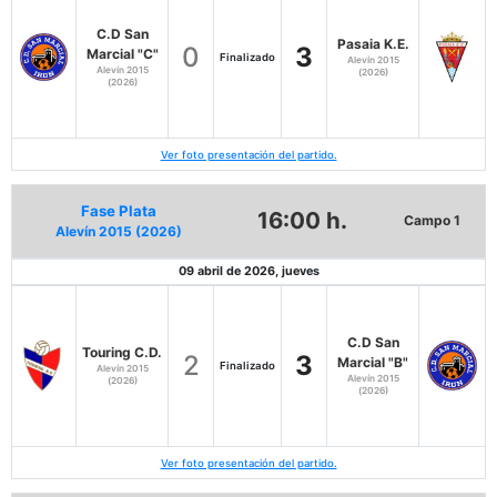
C.D San
Pasaia K.E.
0
3
Marcial "C"
Finalizado
Alevín 2015
Alevín 2015
(2026)
(2026)
Ver foto presentación del partido.
Fase Plata
16:00 h.
Campo 1
Alevín 2015 (2026)
09 abril de 2026, jueves
C.D San
Touring C.D.
2
3
Marcial "B"
Finalizado
Alevín 2015
Alevín 2015
(2026)
(2026)
Ver foto presentación del partido.