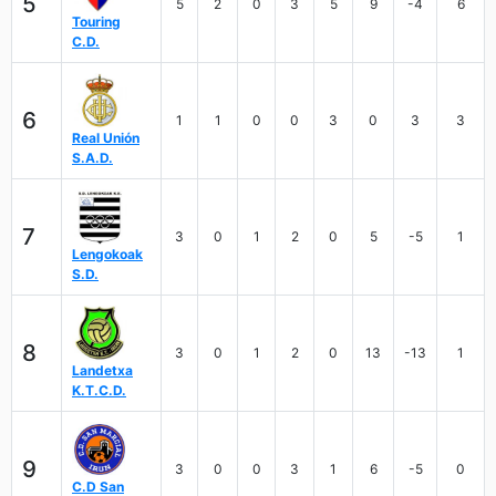
5
5
2
0
3
5
9
-4
6
Touring
C.D.
6
1
1
0
0
3
0
3
3
Real Unión
S.A.D.
7
3
0
1
2
0
5
-5
1
Lengokoak
S.D.
8
3
0
1
2
0
13
-13
1
Landetxa
K.T.C.D.
9
3
0
0
3
1
6
-5
0
C.D San