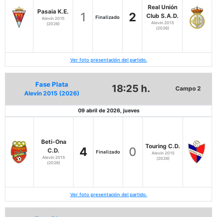
Real Unión
Pasaia K.E.
1
2
Club S.A.D.
Finalizado
Alevín 2015
Alevín 2015
(2026)
(2026)
Ver foto presentación del partido.
Fase Plata
18:25 h.
Campo 2
Alevín 2015 (2026)
09 abril de 2026, jueves
Beti-Ona
Touring C.D.
4
0
C.D.
Finalizado
Alevín 2015
Alevín 2015
(2026)
(2026)
Ver foto presentación del partido.