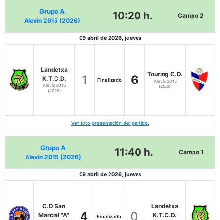
Grupo A
10:20 h.
Campo 2
Alevín 2015 (2026)
09 abril de 2026, jueves
Landetxa
Touring C.D.
1
6
K.T.C.D.
Finalizado
Alevín 2015
Alevín 2015
(2026)
(2026)
Ver foto presentación del partido.
Grupo A
11:40 h.
Campo 1
Alevín 2015 (2026)
09 abril de 2026, jueves
C.D San
Landetxa
4
0
Marcial "A"
K.T.C.D.
Finalizado