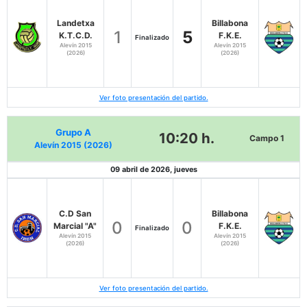
Landetxa
Billabona
1
5
K.T.C.D.
F.K.E.
Finalizado
Alevín 2015
Alevín 2015
(2026)
(2026)
Ver foto presentación del partido.
Grupo A
10:20 h.
Campo 1
Alevín 2015 (2026)
09 abril de 2026, jueves
C.D San
Billabona
0
0
Marcial "A"
F.K.E.
Finalizado
Alevín 2015
Alevín 2015
(2026)
(2026)
Ver foto presentación del partido.