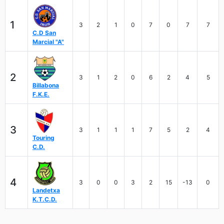
1
3
2
1
0
7
0
7
7
C.D San
Marcial "A"
2
3
1
2
0
6
2
4
5
Billabona
F.K.E.
3
3
1
1
1
7
5
2
4
Touring
C.D.
4
3
0
0
3
2
15
-13
0
Landetxa
K.T.C.D.