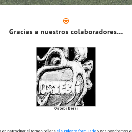
Gracias a nuestros colaboradores...
Ostebi Berri
o en patrocinar el torneo rellena
el siguiente formulario
y nos pondremos en