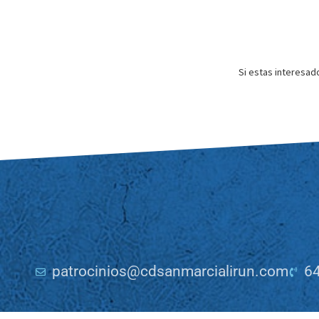
Si estas interesad
patrocinios@cdsanmarcialirun.com
64