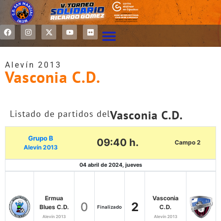
Alevín 2013
Vasconia C.D.
Vasconia C.D.
Listado de partidos del
Grupo B
09:40 h.
Campo 2
Alevín 2013
04 abril de 2024, jueves
Ermua
Vasconia
0
2
Blues C.D.
C.D.
Finalizado
Alevín 2013
Alevín 2013