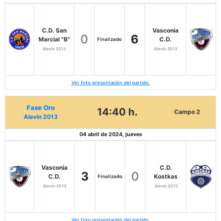
C.D. San
Vasconia
0
6
Marcial "B"
C.D.
Finalizado
Alevín 2013
Alevín 2013
Ver foto presentación del partido.
Fase Oro
14:40 h.
Campo 2
Alevín 2013
04 abril de 2024, jueves
Vasconia
C.D.
3
0
C.D.
Kostkas
Finalizado
Alevín 2013
Alevín 2013
Ver foto presentación del partido.