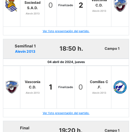
Sociedad
0
2
C.D.
Finalizado
S.A.D.
Alevín 2013
Alevín 2013
Ver foto presentación del partido.
Semifinal 1
18:50 h.
Campo 1
Alevín 2013
04 abril de 2024, jueves
Vasconia
Comillas C
1
0
C.D.
.F.
Finalizado
Alevín 2013
Alevín 2013
Ver foto presentación del partido.
Final
19:20 h.
Campo 1