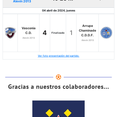
Alevín 2013
04 abril de 2024, jueves
Arrupe
Vasconia
Chaminade
4
1
C.D.
Finalizado
C.D.D.F.
Alevín 2013
Alevín 2013
Ver foto presentación del partido.
Gracias a nuestros colaboradores...