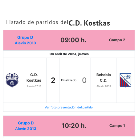
C.D. Kostkas
Listado de partidos del
Grupo D
09:00 h.
Campo 2
Alevín 2013
04 abril de 2024, jueves
C.D.
Behobia
2
0
Kostkas
C.D.
Finalizado
Alevín 2013
Alevín 2013
Ver foto presentación del partido.
Grupo D
10:20 h.
Campo 1
Alevín 2013