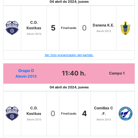
04 abril de 2024, jueves
C.D.
Danena K.E.
5
0
Kostkas
Finalizado
Alevín 2013
Alevín 2013
Ver foto presentación del partido.
Grupo D
11:40 h.
Campo 1
Alevín 2013
04 abril de 2024, jueves
C.D.
Comillas C
0
4
Kostkas
.F.
Finalizado
Alevín 2013
Alevín 2013