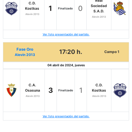
Real
C.D.
Sociedad
1
0
Kostkas
Finalizado
S.A.D.
Alevín 2013
Alevín 2013
Ver foto presentación del partido.
Fase Oro
17:20 h.
Campo 1
Alevín 2013
04 abril de 2024, jueves
C.A.
C.D.
3
1
Osasuna
Kostkas
Finalizado
Alevín 2013
Alevín 2013
Ver foto presentación del partido.