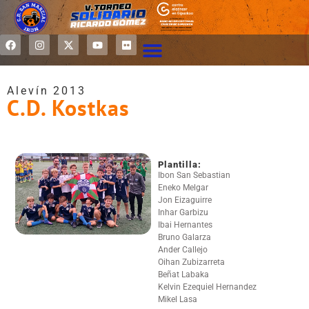
Alevín 2013
C.D. Kostkas
Plantilla:
Ibon San Sebastian
Eneko Melgar
Jon Eizaguirre
Inhar Garbizu
Ibai Hernantes
Bruno Galarza
Ander Callejo
Oihan Zubizarreta
Beñat Labaka
Kelvin Ezequiel Hernandez
Mikel Lasa