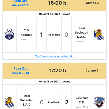
Fase Oro
16:00 h.
Campo 2
Alevín 2013
04 abril de 2024, jueves
Real
C.D.
Sociedad
1
0
Kostkas
Finalizado
S.A.D.
Alevín 2013
Alevín 2013
Ver foto presentación del partido.
Fase Oro
17:20 h.
Campo 2
Alevín 2013
04 abril de 2024, jueves
Real
Vasconia
Sociedad
0
2
C.D.
Finalizado
S.A.D.
Alevín 2013