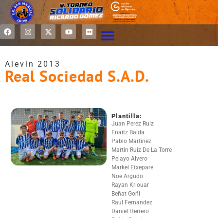
Alevín 2013
Real Sociedad S.A.D.
Plantilla:
Juan Perez Ruiz
Enaitz Balda
Pablo Martinez
Martin Ruiz De La Torre
Pelayo Alvero
Markel Etxepare
Noe Argudo
Rayan Kriouar
Beñat Goñi
Raul Fernandez
Daniel Herrero