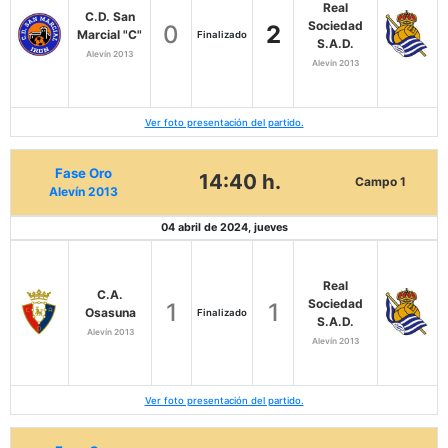
Real
C.D. San
Sociedad
0
2
Marcial "C"
Finalizado
S.A.D.
Alevín 2013
Alevín 2013
Ver foto presentación del partido.
Fase Oro
14:40 h.
Campo 1
Alevín 2013
04 abril de 2024, jueves
Real
C.A.
Sociedad
1
1
Osasuna
Finalizado
S.A.D.
Alevín 2013
Alevín 2013
Ver foto presentación del partido.