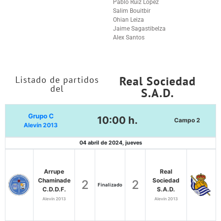
Pablo Ruiz Lopez
Salim Bouitbir
Ohian Leiza
Jaime Sagastibelza
Alex Santos
Real Sociedad
Listado de partidos
del
S.A.D.
Grupo C
10:00 h.
Campo 2
Alevín 2013
04 abril de 2024, jueves
Arrupe
Real
Chaminade
Sociedad
2
2
Finalizado
C.D.D.F.
S.A.D.
Alevín 2013
Alevín 2013