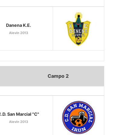
Danena K.E.
Alevín 2013
Campo 2
.D. San Marcial "C"
Alevín 2013