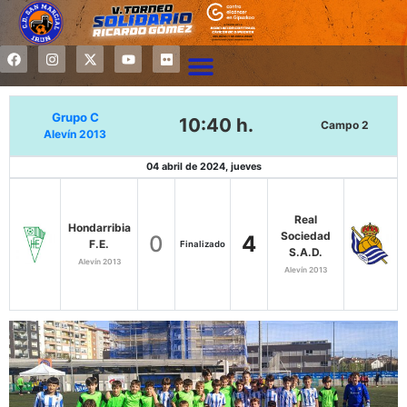
Grupo C
10:40 h.
Campo 2
Alevín 2013
04 abril de 2024, jueves
Real
Hondarribia
Sociedad
0
4
F.E.
Finalizado
S.A.D.
Alevín 2013
Alevín 2013