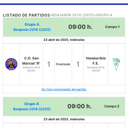
LISTADO DE PARTIDOS
-
BENJAMÍN 2016 (2025)
-
GRUPO A
Grupo A
09:00 h.
Campo 1
Benjamín 2016 (2025)
23 abril de 2025, miércoles
C.D. San
Hondarribia
1
1
Marcial "A"
F.E.
Finalizado
Benjamín 2016
Benjamín 2016
(2025)
(2025)
Ver foto presentación del partido.
Grupo A
09:00 h.
Campo 2
Benjamín 2016 (2025)
23 abril de 2025, miércoles