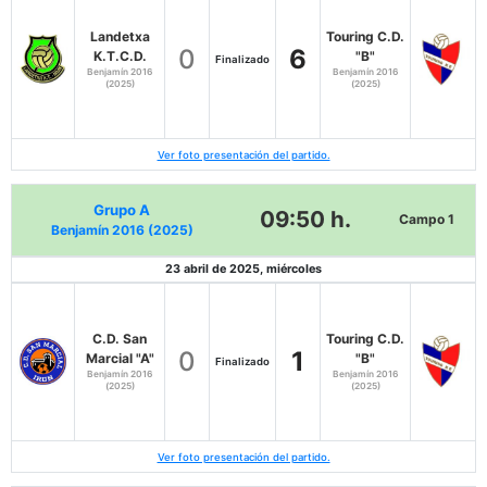
Landetxa
Touring C.D.
0
6
K.T.C.D.
"B"
Finalizado
Benjamín 2016
Benjamín 2016
(2025)
(2025)
Ver foto presentación del partido.
Grupo A
09:50 h.
Campo 1
Benjamín 2016 (2025)
23 abril de 2025, miércoles
C.D. San
Touring C.D.
0
1
Marcial "A"
"B"
Finalizado
Benjamín 2016
Benjamín 2016
(2025)
(2025)
Ver foto presentación del partido.