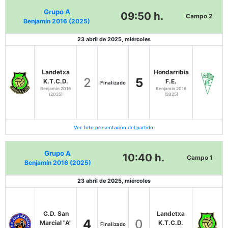
Grupo A
09:50 h.
Campo 2
Benjamín 2016 (2025)
23 abril de 2025, miércoles
Landetxa
Hondarribia
2
5
K.T.C.D.
F.E.
Finalizado
Benjamín 2016
Benjamín 2016
(2025)
(2025)
Ver foto presentación del partido.
Grupo A
10:40 h.
Campo 1
Benjamín 2016 (2025)
23 abril de 2025, miércoles
C.D. San
Landetxa
4
0
Marcial "A"
K.T.C.D.
Finalizado