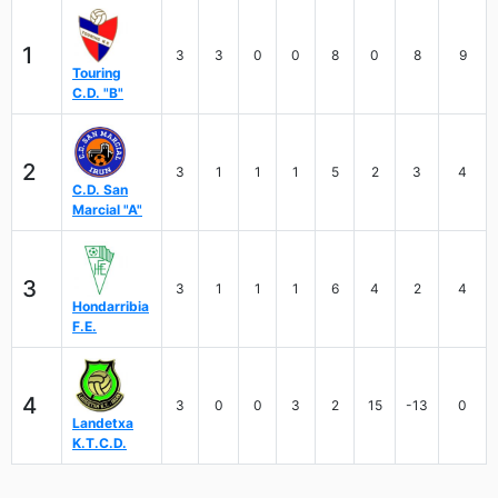
1
3
3
0
0
8
0
8
9
Touring
C.D. "B"
2
3
1
1
1
5
2
3
4
C.D. San
Marcial "A"
3
3
1
1
1
6
4
2
4
Hondarribia
F.E.
4
3
0
0
3
2
15
-13
0
Landetxa
K.T.C.D.