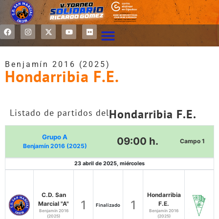
Benjamín 2016 (2025)
Hondarribia F.E.
Hondarribia F.E.
Listado de partidos del
Grupo A
09:00 h.
Campo 1
Benjamín 2016 (2025)
23 abril de 2025, miércoles
C.D. San
Hondarribia
1
1
Marcial "A"
F.E.
Finalizado
Benjamín 2016
Benjamín 2016
(2025)
(2025)