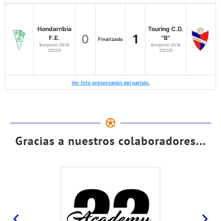
Hondarribia
Touring C.D.
0
1
F.E.
"B"
Finalizado
Benjamín 2016
Benjamín 2016
(2025)
(2025)
Ver foto presentación del partido.
Gracias a nuestros colaboradores...