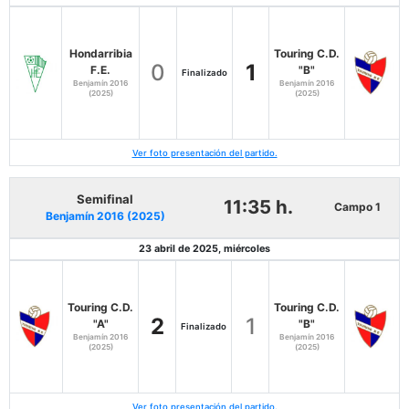
Hondarribia
Touring C.D.
0
1
F.E.
"B"
Finalizado
Benjamín 2016
Benjamín 2016
(2025)
(2025)
Ver foto presentación del partido.
Semifinal
11:35 h.
Campo 1
Benjamín 2016 (2025)
23 abril de 2025, miércoles
Touring C.D.
Touring C.D.
2
1
"A"
"B"
Finalizado
Benjamín 2016
Benjamín 2016
(2025)
(2025)
Ver foto presentación del partido.