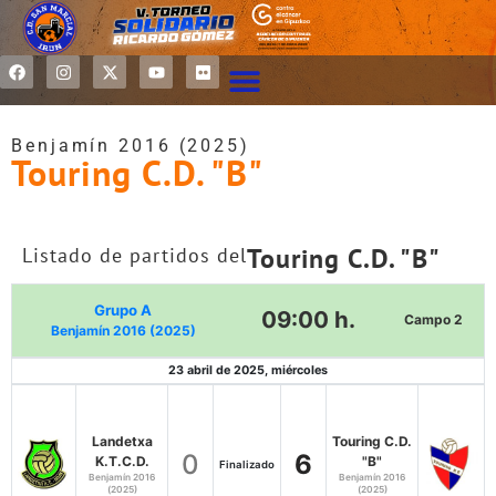
Benjamín 2016 (2025)
Touring C.D. "B"
Touring C.D. "B"
Listado de partidos del
Grupo A
09:00 h.
Campo 2
Benjamín 2016 (2025)
23 abril de 2025, miércoles
Landetxa
Touring C.D.
0
6
K.T.C.D.
"B"
Finalizado
Benjamín 2016
Benjamín 2016
(2025)
(2025)