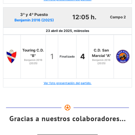
3º y 4º Puesto
12:05 h.
Campo 2
Benjamín 2016 (2025)
23 abril de 2025, miércoles
Touring C.D.
C.D. San
1
4
"B"
Marcial "A"
Finalizado
Benjamín 2016
Benjamín 2016
(2025)
(2025)
Ver foto presentación del partido.
Gracias a nuestros colaboradores...