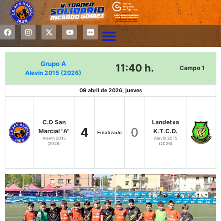
Grupo A
11:40 h.
Campo 1
Alevín 2015 (2026)
09 abril de 2026, jueves
C.D San
Landetxa
4
0
Marcial "A"
K.T.C.D.
Finalizado
Alevín 2015
Alevín 2015
(2026)
(2026)