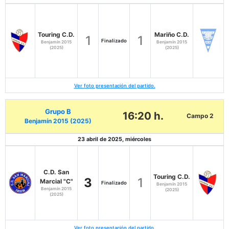
Touring C.D.
Mariño C.D.
1
1
Finalizado
Benjamín 2015
Benjamín 2015
(2025)
(2025)
Ver foto presentación del partido.
Grupo B
16:20 h.
Campo 2
Benjamín 2015 (2025)
23 abril de 2025, miércoles
C.D. San
Touring C.D.
3
1
Marcial "C"
Finalizado
Benjamín 2015
Benjamín 2015
(2025)
(2025)
Ver foto presentación del partido.