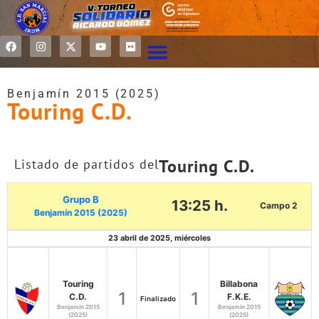
Benjamín 2015 (2025)
Touring C.D.
Touring C.D.
Listado de partidos del
Grupo B
13:25 h.
Campo 2
Benjamín 2015 (2025)
23 abril de 2025, miércoles
Touring
Billabona
1
1
C.D.
F.K.E.
Finalizado
Benjamín 2015
Benjamín 2015
(2025)
(2025)