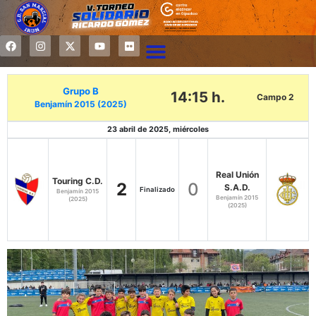
Grupo B
14:15 h.
Campo 2
Benjamín 2015 (2025)
23 abril de 2025, miércoles
Real Unión
Touring C.D.
2
0
S.A.D.
Finalizado
Benjamín 2015
Benjamín 2015
(2025)
(2025)