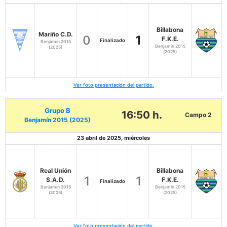
Billabona
Mariño C.D.
0
1
F.K.E.
Finalizado
Benjamín 2015
Benjamín 2015
(2025)
(2025)
Ver foto presentación del partido.
Grupo B
16:50 h.
Campo 2
Benjamín 2015 (2025)
23 abril de 2025, miércoles
Real Unión
Billabona
1
1
S.A.D.
F.K.E.
Finalizado
Benjamín 2015
Benjamín 2015
(2025)
(2025)
Ver foto presentación del partido.