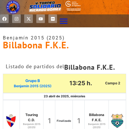
Benjamín 2015 (2025)
Billabona F.K.E.
Billabona F.K.E.
Listado de partidos del
Grupo B
13:25 h.
Campo 2
Benjamín 2015 (2025)
23 abril de 2025, miércoles
Touring
Billabona
1
1
C.D.
F.K.E.
Finalizado
Benjamín 2015
Benjamín 2015
(2025)
(2025)