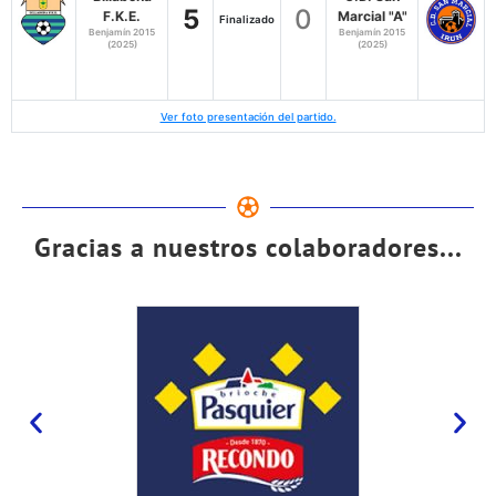
5
0
F.K.E.
Marcial "A"
Finalizado
Benjamín 2015
Benjamín 2015
(2025)
(2025)
Ver foto presentación del partido.
Gracias a nuestros colaboradores...