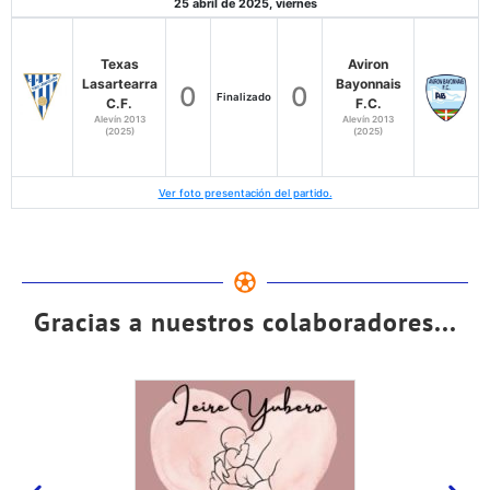
25 abril de 2025, viernes
Texas
Aviron
Lasartearra
Bayonnais
0
0
Finalizado
C.F.
F.C.
Alevín 2013
Alevín 2013
(2025)
(2025)
Ver foto presentación del partido.
Gracias a nuestros colaboradores...