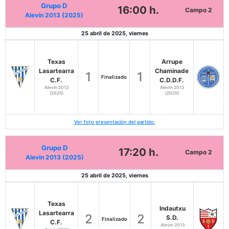
Grupo D
16:00 h.
Campo 2
Alevín 2013 (2025)
25 abril de 2025, viernes
Texas
Arrupe
Lasartearra
Chaminade
1
1
Finalizado
C.F.
C.D.D.F.
Alevín 2013
Alevín 2013
(2025)
(2025)
Ver foto presentación del partido.
Grupo D
17:20 h.
Campo 2
Alevín 2013 (2025)
25 abril de 2025, viernes
Texas
Indautxu
Lasartearra
2
2
S.D.
Finalizado
C.F.
Alevín 2013