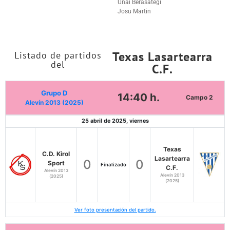
Unai Berasategi
Josu Martin
Texas Lasartearra
Listado de partidos
del
C.F.
Grupo D
14:40 h.
Campo 2
Alevín 2013 (2025)
25 abril de 2025, viernes
Texas
C.D. Kirol
Lasartearra
0
0
Sport
Finalizado
C.F.
Alevín 2013
Alevín 2013
(2025)
(2025)
Ver foto presentación del partido.