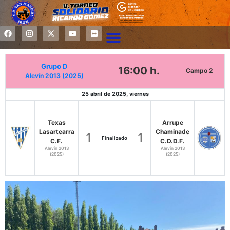
Grupo D
16:00 h.
Campo 2
Alevín 2013 (2025)
25 abril de 2025, viernes
Texas
Arrupe
Lasartearra
Chaminade
1
1
Finalizado
C.F.
C.D.D.F.
Alevín 2013
Alevín 2013
(2025)
(2025)