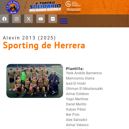
Alevín 2013 (2025)
Sporting de Herrera
Plantilla:
Yerik Andrés Barrientos
Mamounou Diarra
Iyad El Hodri
Othman El Moutaoualki
Aimar Esteban
Yago Martínez
Danel Murillo
Xuban Pérez
Iker Polo
Alex Salvador
Aimar Velasco