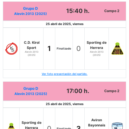
Grupo D
15:40 h.
Campo 2
Alevín 2013 (2025)
25 abril de 2025, viernes
C.D. Kirol
Sporting de
1
0
Sport
Herrera
Finalizado
Alevín 2013
Alevín 2013
(2025)
(2025)
Ver foto presentación del partido.
Grupo D
17:00 h.
Campo 2
Alevín 2013 (2025)
25 abril de 2025, viernes
Aviron
Sporting de
Bayonnais
0
3
Herrera
Finalizado