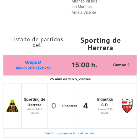
Alfonso Virsida
Ion Martínez
Amets Vicente
Sporting de
Listado de partidos
del
Herrera
Grupo D
15:00 h.
Campo 2
Alevín 2013 (2025)
25 abril de 2025, viernes
Sporting de
Indautxu
0
4
Herrera
S.D.
Finalizado
Alevín 2013
Alevín 2013
(2025)
(2025)
Ver foto presentación del partido.