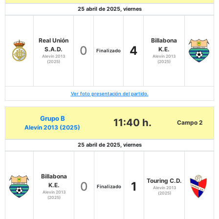
25 abril de 2025, viernes
Real Unión
Billabona
0
4
S.A.D.
K.E.
Finalizado
Alevín 2013
Alevín 2013
(2025)
(2025)
Ver foto presentación del partido.
Grupo B
11:40 h.
Campo 2
Alevín 2013 (2025)
25 abril de 2025, viernes
Billabona
Touring C.D.
0
1
K.E.
Finalizado
Alevín 2013
Alevín 2013
(2025)
(2025)