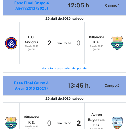
Fase Final Grupo 4
12:05 h.
Campo 1
Alevín 2013 (2025)
26 abril de 2025, sábado
F.C.
Billabona
2
0
Andorra
K.E.
Finalizado
Alevín 2013
Alevín 2013
(2025)
(2025)
Ver foto presentación del partido.
Fase Final Grupo 4
13:45 h.
Campo 2
Alevín 2013 (2025)
26 abril de 2025, sábado
Aviron
Billabona
Bayonnais
0
2
K.E.
Finalizado
F.C.
Alevín 2013