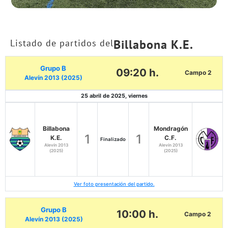
Billabona K.E.
Listado de partidos del
Grupo B
09:20 h.
Campo 2
Alevín 2013 (2025)
25 abril de 2025, viernes
Billabona
Mondragón
1
1
K.E.
C.F.
Finalizado
Alevín 2013
Alevín 2013
(2025)
(2025)
Ver foto presentación del partido.
Grupo B
10:00 h.
Campo 2
Alevín 2013 (2025)