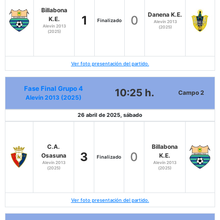
Billabona
Danena K.E.
1
0
K.E.
Finalizado
Alevín 2013
Alevín 2013
(2025)
(2025)
Ver foto presentación del partido.
Fase Final Grupo 4
10:25 h.
Campo 2
Alevín 2013 (2025)
26 abril de 2025, sábado
C.A.
Billabona
3
0
Osasuna
K.E.
Finalizado
Alevín 2013
Alevín 2013
(2025)
(2025)
Ver foto presentación del partido.