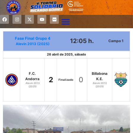
Fase Final Grupo 4
12:05 h.
Campo 1
Alevín 2013 (2025)
26 abril de 2025, sábado
F.C.
Billabona
2
0
Andorra
K.E.
Finalizado
Alevín 2013
Alevín 2013
(2025)
(2025)