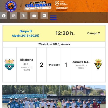
Grupo B
12:20 h.
Campo 2
Alevín 2013 (2025)
25 abril de 2025, viernes
Billabona
Zarautz K.E.
2
1
K.E.
Finalizado
Alevín 2013
Alevín 2013
(2025)
(2025)