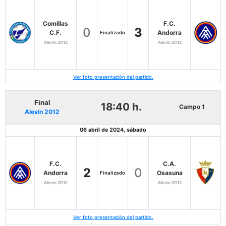
Comillas
F.C.
0
3
C.F.
Andorra
Finalizado
Alevín 2012
Alevín 2012
Ver foto presentación del partido.
Final
18:40 h.
Campo 1
Alevín 2012
06 abril de 2024, sábado
F.C.
C.A.
2
0
Andorra
Osasuna
Finalizado
Alevín 2012
Alevín 2012
Ver foto presentación del partido.