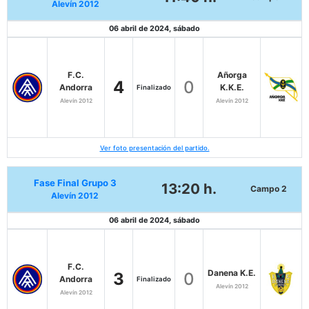
Alevín 2012
06 abril de 2024, sábado
F.C.
Añorga
4
0
Andorra
K.K.E.
Finalizado
Alevín 2012
Alevín 2012
Ver foto presentación del partido.
Fase Final Grupo 3
13:20 h.
Campo 2
Alevín 2012
06 abril de 2024, sábado
F.C.
Danena K.E.
3
0
Andorra
Finalizado
Alevín 2012
Alevín 2012