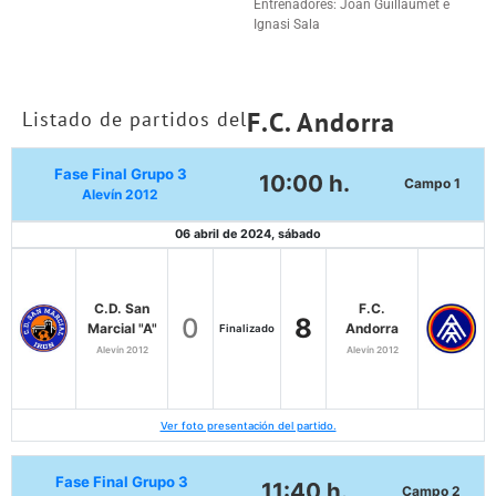
Entrenadores: Joan Guillaumet e
Ignasi Sala
F.C. Andorra
Listado de partidos del
Fase Final Grupo 3
10:00 h.
Campo 1
Alevín 2012
06 abril de 2024, sábado
C.D. San
F.C.
0
8
Marcial "A"
Andorra
Finalizado
Alevín 2012
Alevín 2012
Ver foto presentación del partido.
Fase Final Grupo 3
11:40 h.
Campo 2