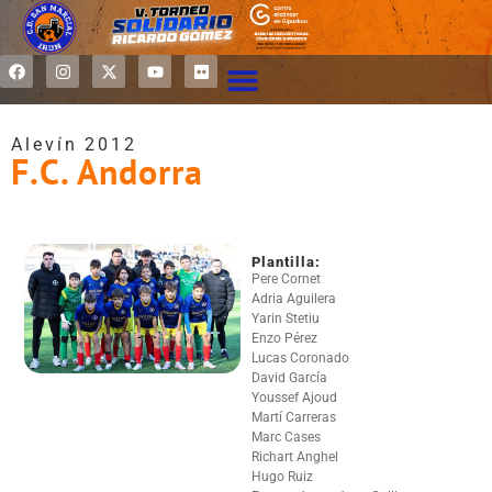
Alevín 2012
F.C. Andorra
Plantilla:
Pere Cornet
Adria Aguilera
Yarin Stetiu
Enzo Pérez
Lucas Coronado
David García
Youssef Ajoud
Martí Carreras
Marc Cases
Richart Anghel
Hugo Ruiz