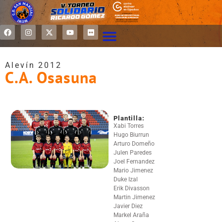
Alevín 2012
C.A. Osasuna
Plantilla:
Xabi Torres
Hugo Biurrun
Arturo Domeño
Julen Paredes
Joel Fernandez
Mario Jimenez
Duke Izal
Erik Divasson
Martin Jimenez
Javier Diez
Markel Araña