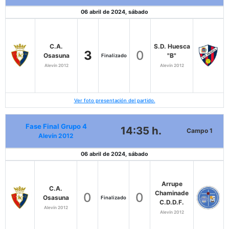
06 abril de 2024, sábado
C.A.
S.D. Huesca
3
0
Osasuna
"B"
Finalizado
Alevín 2012
Alevín 2012
Ver foto presentación del partido.
Fase Final Grupo 4
14:35 h.
Campo 1
Alevín 2012
06 abril de 2024, sábado
Arrupe
C.A.
Chaminade
0
0
Osasuna
Finalizado
C.D.D.F.
Alevín 2012
Alevín 2012