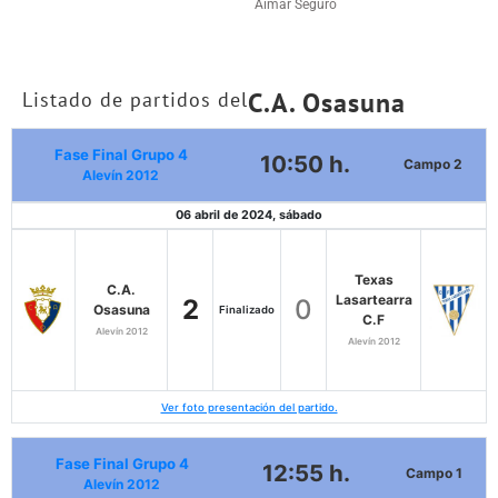
Aimar Seguro
C.A. Osasuna
Listado de partidos del
Fase Final Grupo 4
10:50 h.
Campo 2
Alevín 2012
06 abril de 2024, sábado
Texas
C.A.
Lasartearra
2
0
Osasuna
Finalizado
C.F
Alevín 2012
Alevín 2012
Ver foto presentación del partido.
Fase Final Grupo 4
12:55 h.
Campo 1
Alevín 2012