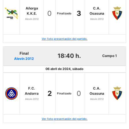
Añorga
C.A.
0
3
K.K.E.
Osasuna
Finalizado
Alevín 2012
Alevín 2012
Ver foto presentación del partido.
Final
18:40 h.
Campo 1
Alevín 2012
06 abril de 2024, sábado
F.C.
C.A.
2
0
Andorra
Osasuna
Finalizado
Alevín 2012
Alevín 2012
Ver foto presentación del partido.