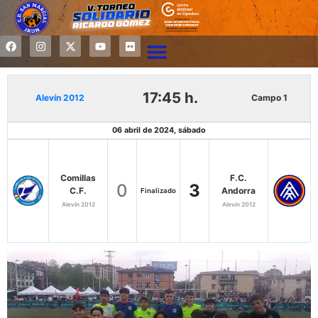
17:45 h.
Alevín 2012
Campo 1
06 abril de 2024, sábado
Comillas
F.C.
0
3
C.F.
Andorra
Finalizado
Alevín 2012
Alevín 2012