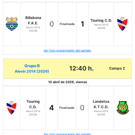
Billabona
Touring C.D.
0
1
F.K.E.
Finalizado
Alevín 2014
Alevín 2014
(2026)
(2026)
Ver foto presentación del partido.
Grupo B
12:40 h.
Campo 2
Alevín 2014 (2026)
10 abril de 2026, viernes
Touring
Landetxa
4
0
C.D.
K.T.C.D.
Finalizado
Alevín 2014
Alevín 2014
(2026)
(2026)
Ver foto presentación del partido.