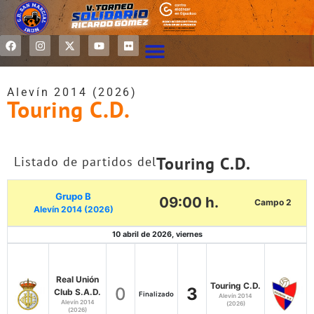
Alevín 2014 (2026)
Touring C.D.
Touring C.D.
Listado de partidos del
Grupo B
09:00 h.
Campo 2
Alevín 2014 (2026)
10 abril de 2026, viernes
Real Unión
Touring C.D.
0
3
Club S.A.D.
Finalizado
Alevín 2014
Alevín 2014
(2026)
(2026)