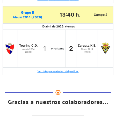
Grupo B
13:40 h.
Campo 2
Alevín 2014 (2026)
10 abril de 2026, viernes
Touring C.D.
Zarautz K.E.
1
2
Finalizado
Alevín 2014
Alevín 2014
(2026)
(2026)
Ver foto presentación del partido.
Gracias a nuestros colaboradores...