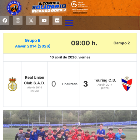
Grupo B
09:00 h.
Campo 2
Alevín 2014 (2026)
10 abril de 2026, viernes
Real Unión
Touring C.D.
0
3
Club S.A.D.
Finalizado
Alevín 2014
Alevín 2014
(2026)
(2026)