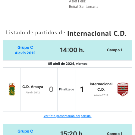
Asier Feliz
Beñat Santamaria
Internacional C.D.
Listado de partidos del
Grupo C
14:00 h.
Campo 1
Alevín 2012
05 abril de 2024, viernes
Internacional
C.D. Amaya
0
1
C.D.
Finalizado
Alevín 2012
Alevín 2012
Ver foto presentación del partido.
Grupo C
15:20 h.
Campo 1