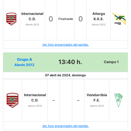
Internacional
Añorga
0
0
C.D.
K.K.E.
Finalizado
Alevín 2012
Alevín 2012
Ver foto presentación del partido.
Grupo A
13:40 h.
Campo 1
Alevín 2012
07 abril de 2024, domingo
Internacional
Hondarribia
-
-
C.D.
F.E.
Alevín 2012
Alevín 2012
Ver foto presentación del partido.