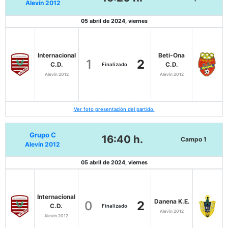
Alevín 2012
05 abril de 2024, viernes
Internacional
Beti-Ona
1
2
C.D.
C.D.
Finalizado
Alevín 2012
Alevín 2012
Ver foto presentación del partido.
Grupo C
16:40 h.
Campo 1
Alevín 2012
05 abril de 2024, viernes
Internacional
Danena K.E.
0
2
C.D.
Finalizado
Alevín 2012
Alevín 2012