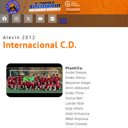
Alevín 2012
Internacional C.D.
Plantilla:
Ander Devesa
Eneko Arbizu
Benjamin Inlago
Amin Abbassid
Eneko Pinto
Xumai Bert
Lander Abal
Iurgi Villate
Asier Inchaurza
Mikel Aizpurua
Ohian Esteves