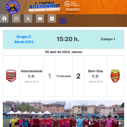
Grupo C
15:20 h.
Campo 1
Alevín 2012
05 abril de 2024, viernes
Internacional
Beti-Ona
1
2
C.D.
C.D.
Finalizado
Alevín 2012
Alevín 2012