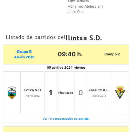
Aritz Barbeira
Mohamed Abdesalam
Julen Oria
Ilintxa S.D.
Listado de partidos del
Grupo B
09:40 h.
Campo 2
Alevín 2012
05 abril de 2024, viernes
Ilintxa S.D.
Zarautz K.E.
1
0
Finalizado
Alevín 2012
Alevín 2012
Ver foto presentación del partido.