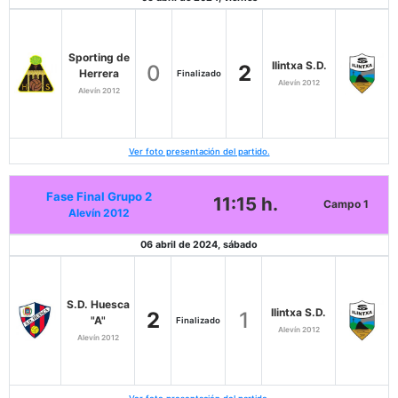
Sporting de
Ilintxa S.D.
0
2
Herrera
Finalizado
Alevín 2012
Alevín 2012
Ver foto presentación del partido.
Fase Final Grupo 2
11:15 h.
Campo 1
Alevín 2012
06 abril de 2024, sábado
S.D. Huesca
Ilintxa S.D.
2
1
"A"
Finalizado
Alevín 2012
Alevín 2012