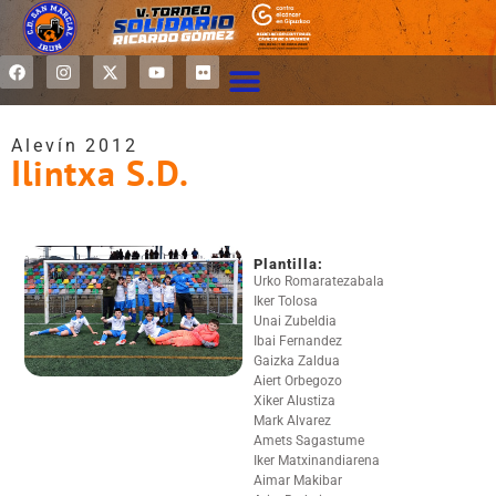
Alevín 2012
Ilintxa S.D.
Plantilla:
Urko Romaratezabala
Iker Tolosa
Unai Zubeldia
Ibai Fernandez
Gaizka Zaldua
Aiert Orbegozo
Xiker Alustiza
Mark Alvarez
Amets Sagastume
Iker Matxinandiarena
Aimar Makibar