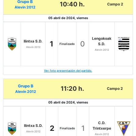
Grupo B
10:40 h.
Campo 2
Alevín 2012
05 abril de 2024, viernes
Lengokoak
Ilintxa S.D.
1
0
S.D.
Finalizado
Alevín 2012
Alevín 2012
Ver foto presentación del partido.
Grupo B
11:20 h.
Campo 2
Alevín 2012
05 abril de 2024, viernes
C.D.
Ilintxa S.D.
2
1
Trintxerpe
Finalizado
Alevín 2012
Alevín 2012