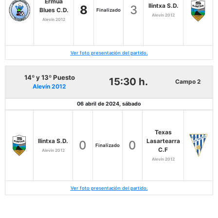
Ermua
Ilintxa S.D.
8
3
Blues C.D.
Finalizado
Alevín 2012
Alevín 2012
Ver foto presentación del partido.
14º y 13º Puesto
15:30 h.
Campo 2
Alevín 2012
06 abril de 2024, sábado
Texas
Ilintxa S.D.
Lasartearra
0
0
Finalizado
C.F
Alevín 2012
Alevín 2012
Ver foto presentación del partido.