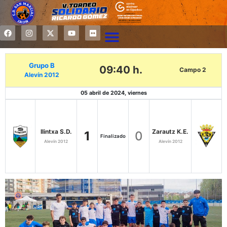
Grupo B
09:40 h.
Campo 2
Alevín 2012
05 abril de 2024, viernes
Ilintxa S.D.
Zarautz K.E.
1
0
Finalizado
Alevín 2012
Alevín 2012