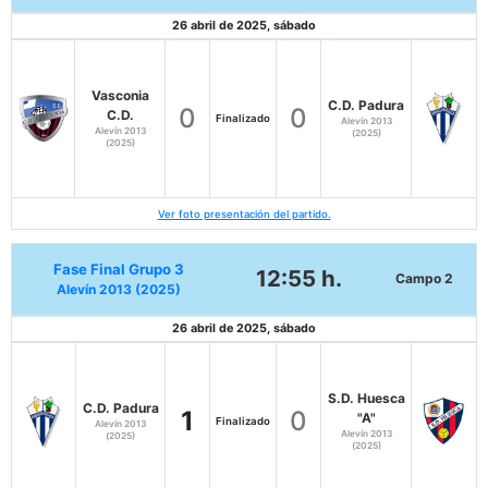
26 abril de 2025, sábado
Vasconia
C.D. Padura
0
0
C.D.
Finalizado
Alevín 2013
Alevín 2013
(2025)
(2025)
Ver foto presentación del partido.
Fase Final Grupo 3
12:55 h.
Campo 2
Alevín 2013 (2025)
26 abril de 2025, sábado
S.D. Huesca
C.D. Padura
1
0
"A"
Finalizado
Alevín 2013
Alevín 2013
(2025)
(2025)