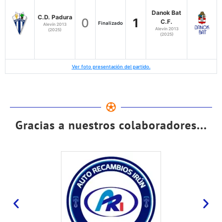
Danok Bat
C.D. Padura
0
1
C.F.
Finalizado
Alevín 2013
Alevín 2013
(2025)
(2025)
Ver foto presentación del partido.
Gracias a nuestros colaboradores...