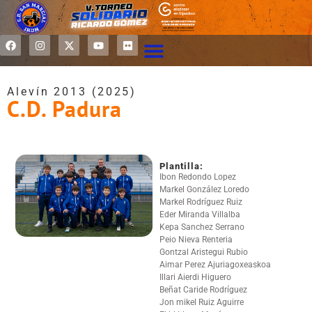
Alevín 2013 (2025)
C.D. Padura
Plantilla:
Ibon Redondo Lopez
Markel González Loredo
Markel Rodríguez Ruiz
Eder Miranda Villalba
Kepa Sanchez Serrano
Peio Nieva Renteria
Gontzal Aristegui Rubio
Aimar Perez Ajuriagoxeaskoa
Illari Aierdi Higuero
Beñat Caride Rodríguez
Jon mikel Ruiz Aguirre