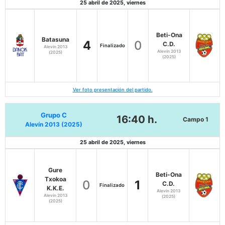
25 abril de 2025, viernes
Beti-Ona
Batasuna
4
0
C.D.
Finalizado
Alevín 2013
Alevín 2013
(2025)
(2025)
Ver foto presentación del partido.
Grupo C
16:40 h.
Campo 1
Alevín 2013 (2025)
25 abril de 2025, viernes
Gure
Beti-Ona
Txokoa
0
1
C.D.
Finalizado
K.K.E.
Alevín 2013
Alevín 2013
(2025)
(2025)