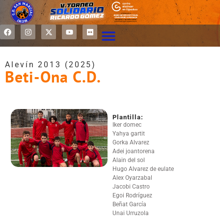
Alevín 2013 (2025)
Beti-Ona C.D.
Plantilla:
Iker domec
Yahya gartit
Gorka Alvarez
Adei joantorena
Alain del sol
Hugo Alvarez de eulate
Alex Oyarzabal
Jacobi Castro
Egoi Rodríguez
Beñat García
Unai Urruzola