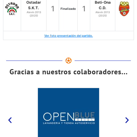
Ostadar
Beti-Ona
1
1
S.K.T.
C.D.
Finalizado
Alevín 2013
Alevín 2013
(2025)
(2025)
Ver foto presentación del partido.
Gracias a nuestros colaboradores...