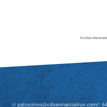
Si estas interesad
patrocinios@cdsanmarcialirun.com
64