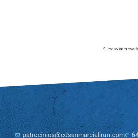
Si estas interesad
patrocinios@cdsanmarcialirun.com
64