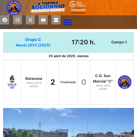
Grupo C
17:20 h.
Campo 1
Alevín 2013 (2025)
25 abril de 2025, viernes
C.D. San
Batasuna
2
0
Marcial "C"
Finalizado
Alevín 2013
Alevín 2013
(2025)
(2025)