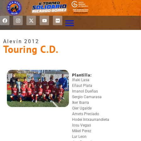
Alevín 2012
Touring C.D.
Plantilla:
Iñaki Lasa
Eñaut Plata
Imanol Dueñas
Sergio Camarasa
Iker Ibarra
Oier Ugalde
Amets Preciado
Hodei Intxaurrandieta
Iosu Vegas
Mikel Perez
Lur Leon