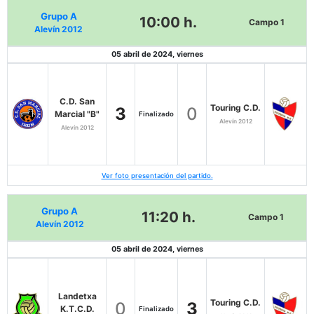
Grupo A
10:00 h.
Campo 1
Alevín 2012
05 abril de 2024, viernes
C.D. San
Touring C.D.
3
0
Marcial "B"
Finalizado
Alevín 2012
Alevín 2012
Ver foto presentación del partido.
Grupo A
11:20 h.
Campo 1
Alevín 2012
05 abril de 2024, viernes
Landetxa
Touring C.D.
0
3
K.T.C.D.
Finalizado