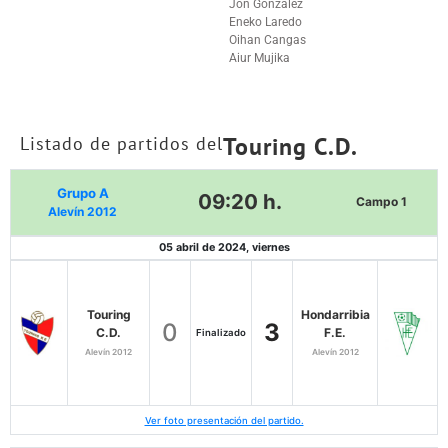
Jon Gonzalez
Eneko Laredo
Oihan Cangas
Aiur Mujika
Touring C.D.
Listado de partidos del
Grupo A
09:20 h.
Campo 1
Alevín 2012
05 abril de 2024, viernes
Touring
Hondarribia
0
3
C.D.
F.E.
Finalizado
Alevín 2012
Alevín 2012
Ver foto presentación del partido.