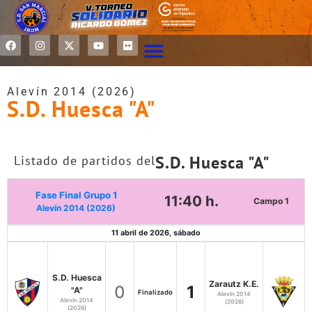
Alevín 2014 (2026)
S.D. Huesca "A"
S.D. Huesca "A"
Listado de partidos del
Fase Final Grupo 1
11:40 h.
Campo 1
Alevín 2014 (2026)
11 abril de 2026, sábado
S.D. Huesca
Zarautz K.E.
0
1
"A"
Finalizado
Alevín 2014
Alevín 2014
(2026)
(2026)