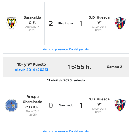
Barakaldo
S.D. Huesca
2
1
C.F.
"A"
Finalizado
Alevín 2014
Alevín 2014
(2026)
(2026)
Ver foto presentación del partido.
10º y 9º Puesto
15:55 h.
Campo 2
Alevín 2014 (2025)
11 abril de 2026, sábado
Arrupe
S.D. Huesca
Chaminade
0
1
"A"
Finalizado
C.D.D.F.
Alevín 2014
Alevín 2014
(2026)
(2025)
Ver foto presentación del partido.