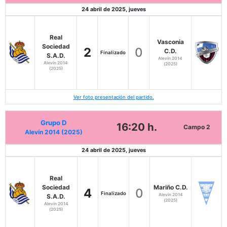
24 abril de 2025, jueves
Real
Vasconia
Sociedad
2
0
C.D.
Finalizado
S.A.D.
Alevín 2014
Alevín 2014
(2025)
(2025)
Ver foto presentación del partido.
Grupo D
16:20 h.
Campo 2
Alevín 2014 (2025)
24 abril de 2025, jueves
Real
Sociedad
Mariño C.D.
4
0
Finalizado
Alevín 2014
S.A.D.
(2025)
Alevín 2014
(2025)