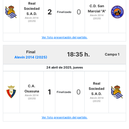
Real
C.D. San
Sociedad
2
0
Marcial "A"
Finalizado
S.A.D.
Alevín 2014
Alevín 2014
(2025)
(2025)
Ver foto presentación del partido.
Final
18:35 h.
Campo 1
Alevín 2014 (2025)
24 abril de 2025, jueves
Real
C.A.
Sociedad
1
0
Osasuna
Finalizado
S.A.D.
Alevín 2014
Alevín 2014
(2025)
(2025)
Ver foto presentación del partido.