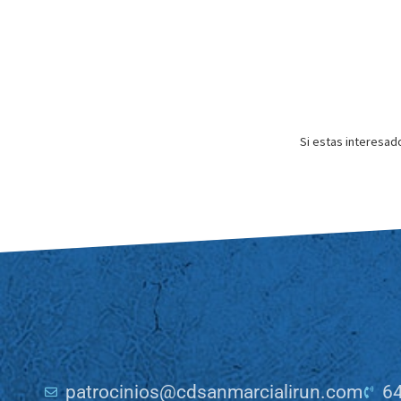
Si estas interesad
patrocinios@cdsanmarcialirun.com
64