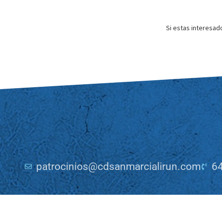
Si estas interesad
patrocinios@cdsanmarcialirun.com
64