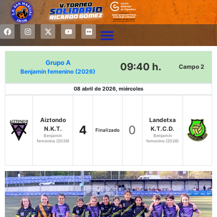
Grupo A
09:40 h.
Campo 2
Benjamín femenino (2026)
08 abril de 2026, miércoles
Aiztondo
Landetxa
4
0
N.K.T.
K.T.C.D.
Finalizado
Benjamín
Benjamín
femenino (2026)
femenino (2026)