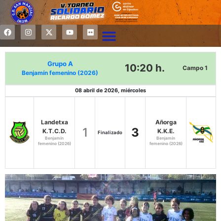
Grupo A
10:20 h.
Campo 1
Benjamín femenino (2026)
08 abril de 2026, miércoles
Landetxa
Añorga
1
3
K.T.C.D.
K.K.E.
Finalizado
Benjamín
Benjamín
femenino (2026)
femenino (2026)