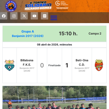
Grupo A
15:10 h.
Campo 2
Benjamín 2017 (2026)
08 abril de 2026, miércoles
Billabona
Beti-Ona
0
1
F.K.E.
C.D.
Finalizado
Benjamín 2017
Benjamín 2017
(2026)
(2026)