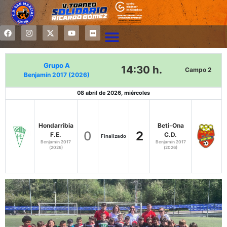
Grupo A
14:30 h.
Campo 2
Benjamín 2017 (2026)
08 abril de 2026, miércoles
Hondarribia
Beti-Ona
0
2
F.E.
C.D.
Finalizado
Benjamín 2017
Benjamín 2017
(2026)
(2026)