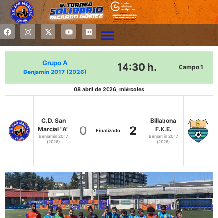
Grupo A
14:30 h.
Campo 1
Benjamín 2017 (2026)
08 abril de 2026, miércoles
C.D. San
Billabona
0
2
Marcial "A"
F.K.E.
Finalizado
Benjamín 2017
Benjamín 2017
(2026)
(2026)