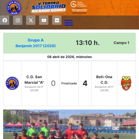
Grupo A
13:10 h.
Campo 1
Benjamín 2017 (2026)
08 abril de 2026, miércoles
C.D. San
Beti-Ona
0
4
Marcial "A"
C.D.
Finalizado
Benjamín 2017
Benjamín 2017
(2026)
(2026)